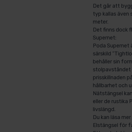
Det går att byg
typ kallas även
meter.
Det finns dock f
Supernet:
Poda Supernet är
särskild ”Tightl
behåller sin for
stolpavståndet ö
prisskillnaden p
hållbarhet och 
Nätstängsel kan
eller de rustika
livslängd.
Du kan läsa me
Elstängsel för f