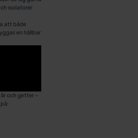
och isolatorer
ga att både
yggas en hållbar
får och getter –
 på: