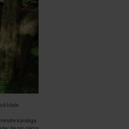
 på både
 mindre känsliga
ider de sig gärna