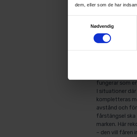
dem, eller som de har indsaml
Om stängslet äv
getter gäller f
Samtykkevalg
om rovdjursavvi
Nødvendig
Hos Poda har vi 
användningssitua
nätstängsel och
Nätstängsel för
Ett bra nätstäng
tätt nätstängsel
fungerar som en
I situationer dä
kompletteras me
avstånd och förh
fårstängsel ska 
marken. Här rek
– den vill fåren