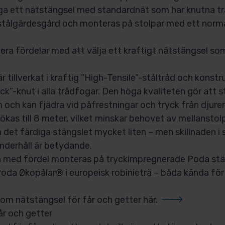
ga ett nätstängsel med standardnät som har knutna t
 stålgärdesgård och monteras på stolpar med ett norm
lera fördelar med att välja ett kraftigt nätstängsel s
 tillverkat i kraftig ”High-Tensile”-ståltråd och konst
ock”-knut i alla trådfogar. Den höga kvaliteten gör att 
m och kan fjädra vid påfrestningar och tryck från djure
kas till 8 meter, vilket minskar behovet av mellanstolp
å det färdiga stängslet mycket liten – men skillnaden i 
underhåll är betydande.
 med fördel monteras på tryckimpregnerade Poda stä
 Poda Økopålar® i europeisk robinieträ – båda kända för
r om
nätstängsel för får och getter här.
år och getter