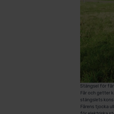
Stängsel för får
Får och getter k
stängslets konst
Fårens tjocka ul
för elektriska s