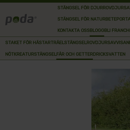
STÄNGSEL FÖR DJUR
ROVDJURSA
STÄNGSEL FÖR NATURBETE
PORTA
KONTAKTA OSS
BLOGG
BLI FRANC
STAKET FÖR HÄSTAR
TRÄ
ELSTÄNGSEL
ROVDJURSAVVISAND
NÖTKREATURSTÄNGSEL
FÅR OCH GETTER
DRICKSVATTEN