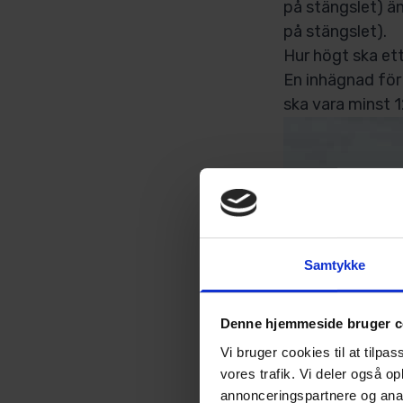
på stängslet) än
på stängslet).
Hur högt ska ett
En inhägnad för
ska vara minst 
Samtykke
Denne hjemmeside bruger c
Vi bruger cookies til at tilpas
vores trafik. Vi deler også 
annonceringspartnere og anal