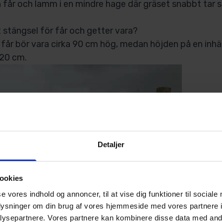
 får och lamm i en mindre hage där gräset snabbt tar sl
 stängsel för får och getter vara?
 får bör vara cirka 90 cm hög, medan höjden på en inh
120 cm.
Detaljer
ookies
se vores indhold og annoncer, til at vise dig funktioner til sociale
oplysninger om din brug af vores hjemmeside med vores partnere i
ysepartnere. Vores partnere kan kombinere disse data med andr