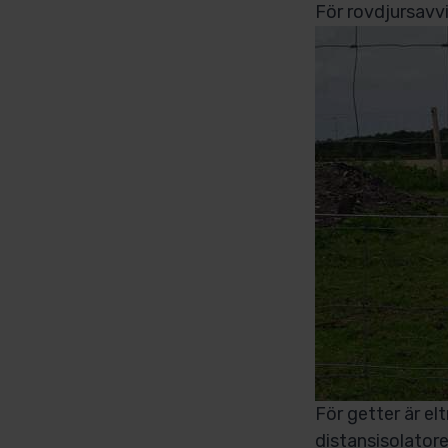
För rovdjursavvi
För getter är el
distansisolatore