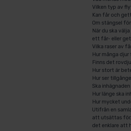
Vilken typ av fl
Kan får och get
Om stängsel för
När du ska välja
ett får- eller g
Vilka raser av få
Hur många djur f
Finns det rovdju
Hur stort är be
Hur ser tillgång
Ska inhägnaden 
Hur länge ska i
Hur mycket unde
Utifrån en saml
att utsättas fö
det enklare att h