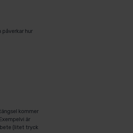
m påverkar hur
 stängsel kommer
 Exempelvi är
bete (litet tryck