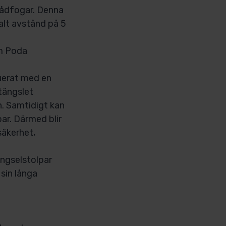
rådfogar. Denna
alt avstånd på 5
om Poda
ruerat med en
stängslet
n. Samtidigt kan
ar. Därmed blir
säkerhet,
ngselstolpar
 sin långa