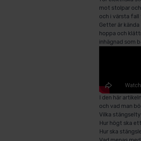
mot stolpar och 
och i värsta fall
Getter är kända 
hoppa och klättr
inhägnad som bå
I den här artike
och vad man bör
Vilka stängselty
Hur högt ska ett
Hur ska stängsl
Vad menas med 