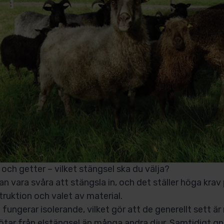
 och getter – vilket stängsel ska du välja?
an vara svåra att stängsla in, och det ställer höga krav
ruktion och valet av material.
l fungerar isolerande, vilket gör att de generellt sett är
tötar från elstängsel än många andra djur. Samtidigt gn