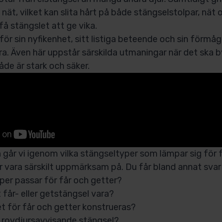
nät, vilket kan slita hårt på både stängselstolpar, nät 
 få stängslet att ge vika.
för sin nyfikenhet, sitt listiga beteende och sin förmå
a. Även här uppstår särskilda utmaningar när det ska b
de är stark och säker.
ln går vi igenom vilka stängseltyper som lämpar sig för 
 vara särskilt uppmärksam på. Du får bland annat svar
per passar för får och getter?
 får- eller getstängsel vara?
et för får och getter konstrueras?
rovdjursavvisande stängsel?