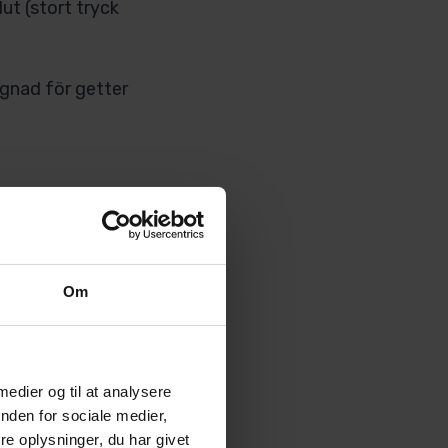
ut (stort tryck
ägnad för getter
Om
 medier og til at analysere
nden for sociale medier,
e oplysninger, du har givet