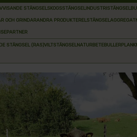
VVISANDE STÄNGSEL
SKOGSSTÄNGSEL
INDUSTRISTÄNGSEL
BU
R OCH GRINDAR
ANDRA PRODUKTER
ELSTÄNGSELAGGREGAT
HISEPARTNER
E STÄNGSEL (RAS)
VILTSTÄNGSEL
NATURBETE
BULLERPLANK