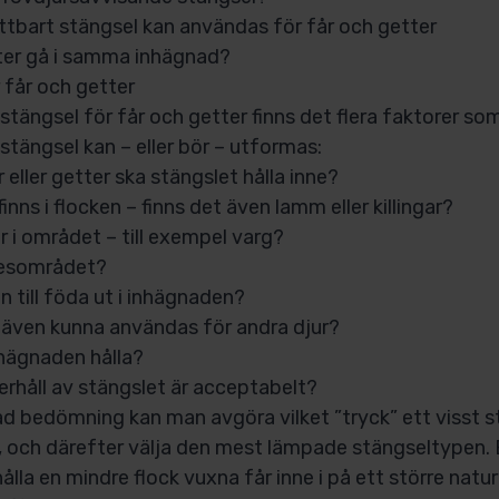
yttbart stängsel kan användas för får och getter
ter gå i samma inhägnad?
 får och getter
 stängsel för får och getter finns det flera faktorer so
etstängsel kan – eller bör – utformas:
r eller getter ska stängslet hålla inne?
inns i flocken – finns det även lamm eller killingar?
r i området – till exempel varg?
tesområdet?
en till föda ut i inhägnaden?
även kunna användas för andra djur?
nhägnaden hålla?
rhåll av stängslet är acceptabelt?
ad bedömning kan man avgöra vilket ”tryck” ett visst
r, och därefter välja den mest lämpade stängseltypen.
ålla en mindre flock vuxna får inne i på ett större natur