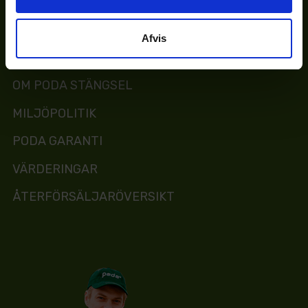
KATALOG
Afvis
MONTERING
OM PODA STÄNGSEL
MILJÖPOLITIK
PODA GARANTI
VÄRDERINGAR
ÅTERFÖRSÄLJARÖVERSIKT