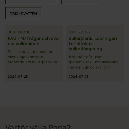
DRICKSVATTEN
BULLERPLANK
BULLERPLANK
FAQ - 10 frågor och svar
Bullerplank: Lösningen
om bullerplank
för effektiv
bullerdämpning
Buller från värmepumpar
eller vägar kan vara
Trött på trafik- eller
störande. Ett bullerplank kan
grannbuller? Ett bullerplank
skapa lugn och ro. Här svarar
kan ge lugn och ro i din
vi på de 10 vanligaste
trädgård. Läs vidare och se
2024-07-25
2024-07-25
frågorna om bullerplank✔
om ett bullerplank kan hjälpa
dig.
Varför välja Poda?