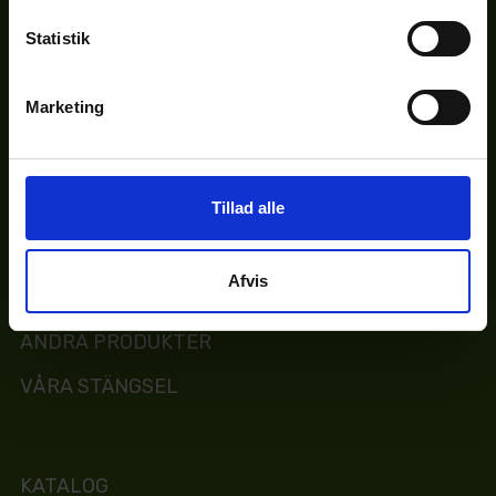
Statistik
STÄNGSEL FÖR DJUR
Marketing
STÄNGSEL FÖR TRÄDGÅRDEN
BULLERPLANK
STÄNGSEL FÖR FÖRETAG
Tillad alle
NATURBETE
Afvis
PORTAR OCH GRINDAR
ANDRA PRODUKTER
VÅRA STÄNGSEL
KATALOG