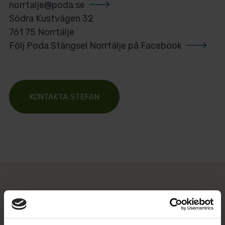
norrtalje@poda.se
Södra Kustvägen 32
761 75 Norrtälje
Följ Poda Stängsel Norrtälje på Facebook
KONTAKTA STEFAN
Varför välja Poda?