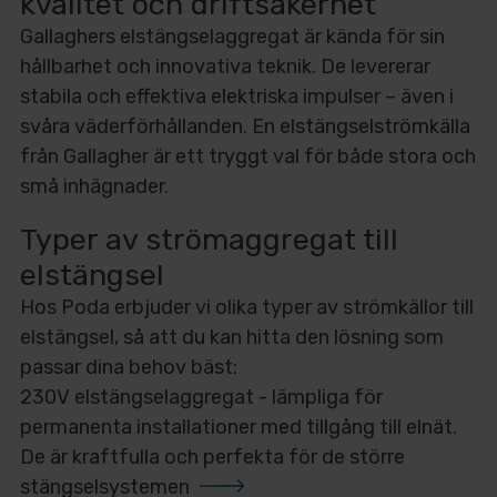
kvalitet och driftsäkerhet
Gallaghers elstängselaggregat är kända för sin
hållbarhet och innovativa teknik. De levererar
stabila och effektiva elektriska impulser – även i
svåra väderförhållanden. En elstängselströmkälla
från Gallagher är ett tryggt val för både stora och
små inhägnader.
Typer av
strömaggregat
till
elstängsel
Hos Poda erbjuder vi olika typer av strömkällor till
elstängsel, så att du kan hitta den lösning som
passar dina behov bäst:
230V elstängselaggregat - lämpliga för
permanenta installationer med tillgång till elnät.
De är kraftfulla och perfekta för de större
stängselsystemen