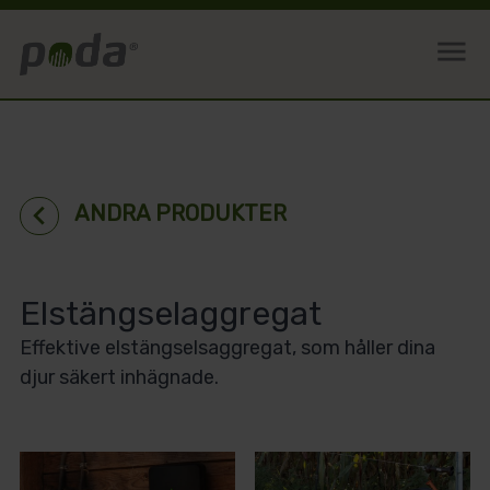
menu
chevron_left
ANDRA PRODUKTER
Elstängselaggregat
Effektive elstängselsaggregat, som håller dina
djur säkert inhägnade.