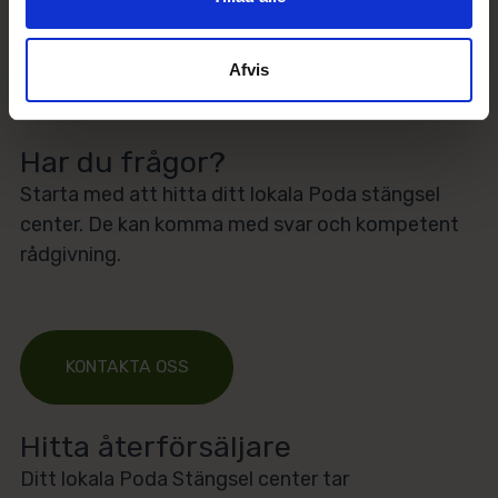
Afvis
LADDA NED VÅR KATALOG
Har du frågor?
Starta med att hitta ditt lokala Poda stängsel
center. De kan komma med svar och kompetent
rådgivning.
KONTAKTA OSS
Hitta återförsäljare
Ditt lokala Poda Stängsel center tar