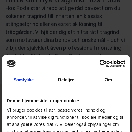
Hos Poda står vi redo att ge råd oavsett om du
söker en trägrind till infarten, en klassisk
stängselgrind eller en estetisk lösning till
trädgården. Vi hjälper dig att hitta rätt trägrind
som motsvarar dina behov och önskemål – och vi
erbjuder självklart även professionell montering.
Kontakta ditt lokala Poda Center och få en
kostnadsfri offert på din nya trägrind.
Samtykke
Detaljer
Om
Denne hjemmeside bruger cookies
Vi bruger cookies til at tilpasse vores indhold og
annoncer, til at vise dig funktioner til sociale medier og til
at analysere vores trafik. Vi deler også oplysninger om
din brug af vores hjemmeside med vores partnere inden