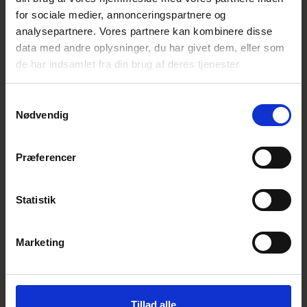
for sociale medier, annonceringspartnere og
analysepartnere. Vores partnere kan kombinere disse
data med andre oplysninger, du har givet dem, eller som
de har indsamlet fra din brug af deres tjenester.
Samtykkevalg
Nødvendig
Præferencer
Statistik
Marketing
Läs vår katalog
Ladda ned vår katalog i dag. Få inspiration och
information om ditt nästa staketprojekt
Tillad alle