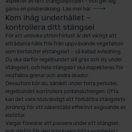
aspekter av ditt stängselprojekt - och ger dig
gärna en prisberäkning.
Läs mer här
Kom ihåg underhållet –
kontrollera ditt stängsel
För att undvika strömförlust är det viktigt att
eltrådarna hålls fria från uppväxande vegetation
som kortsluter elstängslet – så kallad avledning.
Du ska därför regelbundet slå gräs och sly under
stängslet, och hela stängslet ska inspekteras för
nedfallna grenar och andra skador.
Dessutom bör du, särskilt under torra perioder,
regelbundet kontrollera jordanslutningen. Ofta
kan det vara nödvändigt att förbättra stängslets
jordning för att säkerställa effektivt avgivande av
elstötar.
Vargar föredrar att passera under ett stängsel,
och därför får den inte kunna hitta svagheter i