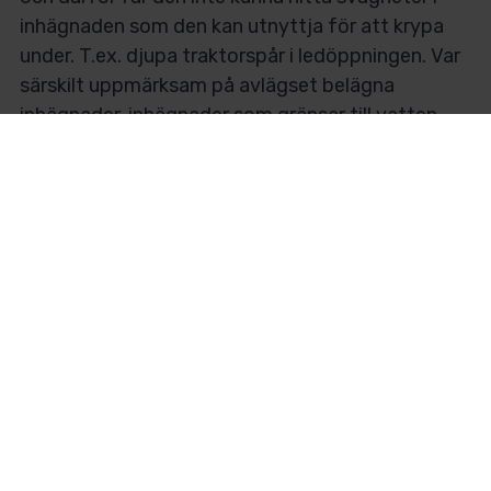
inhägnaden som den kan utnyttja för att krypa
under. T.ex. djupa traktorspår i ledöppningen. Var
särskilt uppmärksam på avlägset belägna
inhägnader, inhägnader som gränsar till vatten
och skog samt generellt platser med
terrängskillnader runt stängslet eller
fördjupningar under stängslet.
Säkerställ att grindöppningarna är stängda och
säkra, och undvik stättor (övergångspassager för
människor), som vargen kan använda för att ta
sig in i inhägnaden.
Få ett SMS vid fel på ditt
elstängsel
Extra säkerhet får du om du installerar ett Poda
SMS Alarm på ditt elstängsel. Denna lilla alarmbox
skickar ett meddelande till din mobiltelefon om