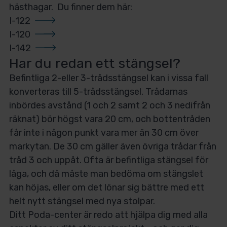
hästhagar. Du finner dem här:
I-122
I-120
I-142
Har du redan ett stängsel?
Befintliga 2-eller 3-trådsstängsel kan i vissa fall
konverteras till 5-trådsstängsel. Trådarnas
inbördes avstånd (1 och 2 samt 2 och 3 nedifrån
räknat) bör högst vara 20 cm, och bottentråden
får inte i någon punkt vara mer än 30 cm över
markytan. De 30 cm gäller även övriga trådar från
tråd 3 och uppåt. Ofta är befintliga stängsel för
låga, och då måste man bedöma om stängslet
kan höjas, eller om det lönar sig bättre med ett
helt nytt stängsel med nya stolpar.
Ditt Poda-center är redo att hjälpa dig med alla