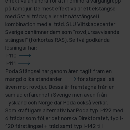
effektiva än andra för att förhindra vargangrepp
på tamdjur. De mest effektiva är ett elstängsel
med 5st el trådar, eller ett nätstängsel i
kombination med el tråd. SLU Viltskadecenter i
Sverige benämner dem som ”rovdjursavvisande
stängsel” (förkortas RAS). Se två godkända
lösningar här:
I-110
I-111
Poda Stängsel har genom åren tagit fram en
mängd olika
standarder
för stängsel, så
även mot rovdjur. Dessa är framtagna från en
samlad erfarenhet i Sverige men även från
Tyskland och Norge där Poda också verkar.
Som kraftigare alternativ har Poda typ I-122 med
6 trådar som följer det norska Direktoratet, typ I-
120 fårstängsel + tråd samt typ I-142 till