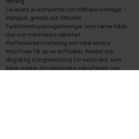
terräng
Leverans av kompletta och hållbara lösningar –
stängsel, grindar och tillbehör
Funktionella passagelösningar som värnar både
djur och människors säkerhet
Professionell montering och lokal service
Med Poda får du en driftsäker, flexibel och
långsiktig stängsellösning för naturvård, som
både stärker den biologiska mångfalden och
skapar goda naturupplevelser.
Kontakta ditt lokala Poda-center här.