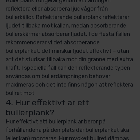
Bullerplank fungerar genom att antingen
reflektera eller absorbera ljudvågor från
bullerkällor. Reflekterande bullerplank reflekterar
ljudet tillbaka mot källan, medan absorberande
bullerskärmar absorberar ljudet. I de flesta fallen
rekommenderar vi det absorberande
bullerplanket, det minskar ljudet effektivt – utan
att det studsar tillbaka mot din granne med extra
kraft. I speciella fall kan den reflekterande typen
användas om bullerdämpningen behöver
maximeras och det inte finns någon att reflektera
bullret mot.
4. Hur effektivt är ett
bullerplank?
Hur effektivt ett bullerplank är beror på
förhållandena på den plats där bullerplanket ska
(eller kan) monteras. Hur mycket bullret dämpas