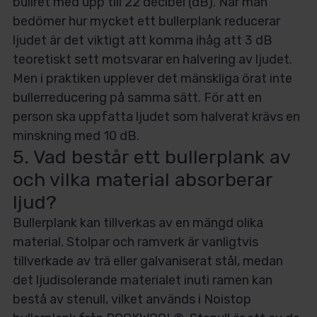
bullret med upp till 22 decibel (dB). När man
bedömer hur mycket ett bullerplank reducerar
ljudet är det viktigt att komma ihåg att 3 dB
teoretiskt sett motsvarar en halvering av ljudet.
Men i praktiken upplever det mänskliga örat inte
bullerreducering på samma sätt. För att en
person ska uppfatta ljudet som halverat krävs en
minskning med 10 dB.
5. Vad består ett bullerplank av
och vilka material absorberar
ljud?
Bullerplank kan tillverkas av en mängd olika
material. Stolpar och ramverk är vanligtvis
tillverkade av trä eller galvaniserat stål, medan
det ljudisolerande materialet inuti ramen kan
bestå av stenull, vilket används i Noistop