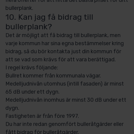
flera offerter för att hitta det bästa priset för ditt
bullerplank.
10. Kan jag få bidrag till
bullerplank?
Det är möjligt att få bidrag till bullerplank, men
varje kommun har sina egna bestämmelser kring
bidrag, så du bör kontakta just din kommun för
att se vad som krävs för att vara berättigad.
I regel krävs följande:
Bullret kommer från kommunala vägar.
Medelljudnivån utomhus (intill fasaden) är minst
65 dB under ett dygn.
Medelljudnivån inomhus är minst 30 dB under ett
dygn.
Fastigheten är från före 1997.
Du har inte redan genomfört bulleråtgärder eller
fått bidrag för bulleråtgärder.