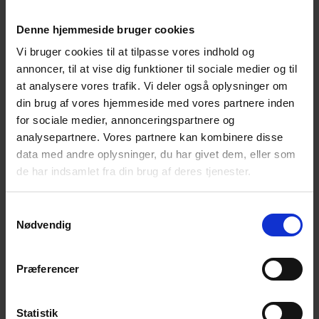
material införlivas ”upcycling” i bullerplanken,
vilket ger nytt värde till material som annars
Denne hjemmeside bruger cookies
betraktas som problematiskt avfall. En annan
Vi bruger cookies til at tilpasse vores indhold og
fördel med DeciFence är att skadedjur som möss
annoncer, til at vise dig funktioner til sociale medier og til
och råttor inte gillar att bygga bo i dessa jämfört
at analysere vores trafik. Vi deler også oplysninger om
med andra material 🐭🐁
din brug af vores hjemmeside med vores partnere inden
7. Vilken typ av bullerplank ska
for sociale medier, annonceringspartnere og
analysepartnere. Vores partnere kan kombinere disse
jag välja?
data med andre oplysninger, du har givet dem, eller som
Hos Poda kan du välja mellan bullerplank för både
de har indsamlet fra din brug af deres tjenester.
privat och professionellt bruk. Bullerplanken
Noistop Essential och Poda DeciFence är
Samtykkevalg
Nødvendig
utformade för att passa bra i en trädgård eller
runt en privat fastighet.
®
Noistop
Essential
Præferencer
Noistop-staket är konstruerade med ett starkt
galler på utsidan som är idealiskt för att odla
Statistik