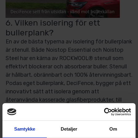
6. Vilken isolering för ett
bullerplank?
En av de bästa typerna av isolering för bullerplank
är stenull. Både Noistop Essential och Noistop
Steel har en kärna av ROCKWOOL® stenull som
effektivt blockerar och absorberar buller. Stenull
är hållbart, obrännbart och 100% återvinningsbart.
Podas eget bullerplank, DeciFence, bygger på ett
innovativt sätt att isolera genom att
återanvända kasserade glasfiberprodukter, till
exempel från uttjänta vindkraftverk, som kärna i
bullerplanket. Glasfibern omvandlas till
fiberremsor som har utmärkta ljudabsorberande
Samtykke
Detaljer
Om
egenskaper. Genom att använda återvunnet